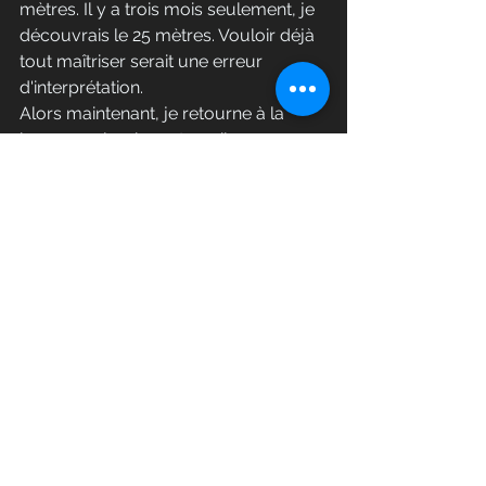
mètres. Il y a trois mois seulement, je 
découvrais le 25 mètres. Vouloir déjà 
tout maîtriser serait une erreur 
d'interprétation.
Alors maintenant, je retourne à la 
base, au plomb, au travail 
fondamental, à ce qui construit 
vraiment un système durable.
Les jours où l'on passe à côté sont 
parfois ceux qui renseignent le plus 
précisément sur ce qu'il reste à 
construire.