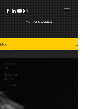
Mentions légales
Blog
Mindset
Tous les
posts
Réflexion
de vie
Mindset
Mental