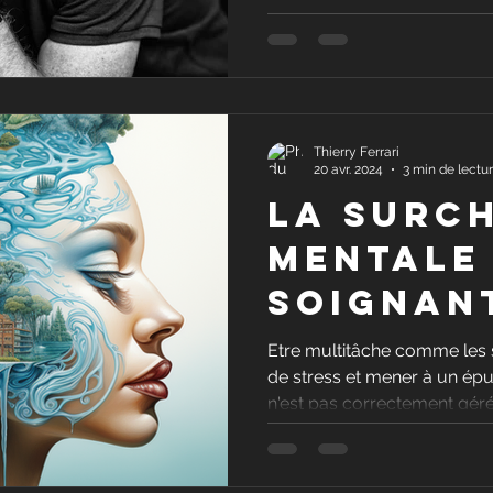
actions
durable
Thierry Ferrari
20 avr. 2024
3 min de lectu
La surc
mentale
soignan
Etre multitâche comme les 
de stress et mener à un épu
n'est pas correctement géré