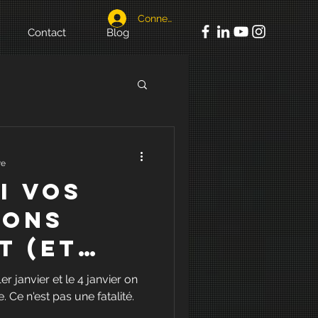
Connexion
Contact
Blog
re
i vos
ions
t (et
 en
r janvier et le 4 janvier on
 Ce n'est pas une fatalité.
s