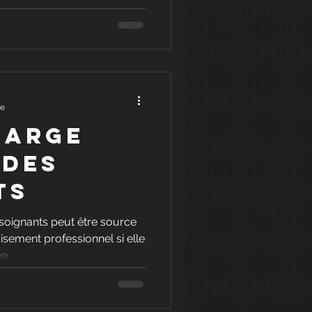
s)
re
harge
 des
ts
soignants peut être source
isement professionnel si elle
e.