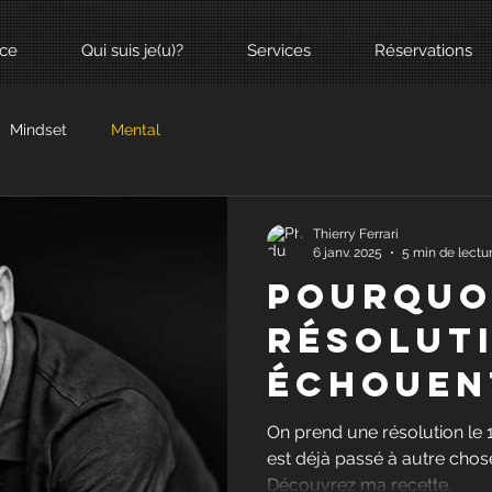
nce
Qui suis je(u)?
Services
Réservations
Mindset
Mental
Thierry Ferrari
6 janv. 2025
5 min de lectu
Pourquo
résolut
échouen
comment
On prend une résolution le 1e
est déjà passé à autre chose.
faire de
Découvrez ma recette.