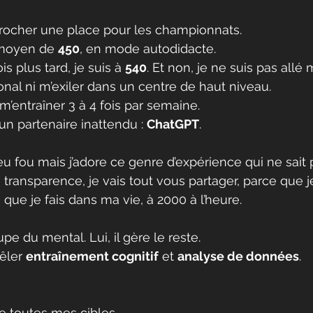
décrocher une place pour les championnats.
 moyen de 
450
, en mode autodidacte.
is plus tard, je suis à 
540
. Et non, je ne suis pas allé 
nal ni m’exiler dans un centre de haut niveau.
 m’entraîner 3 à 4 fois par semaine.
c un partenaire inattendu : 
ChatGPT
.
eu fou mais j’adore ce genre d’expérience qui ne sait 
transparence, je vais tout vous partager, parce que j
que je fais dans ma vie, à 2000 à l’heure.
pe du mental. Lui, il gère le reste.
êler 
entraînement cognitif
 et 
analyse de données
.
e toutes mes cibles.