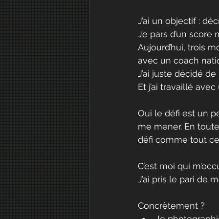
J’ai un objectif : 
Je pars d’un score
Aujourd’hui, trois mo
avec un coach natio
J’ai juste décidé de
Et j’ai travaillé ave
Oui le défi est un p
me mener. En toute 
défi comme tout ce 
C’est moi qui m’occu
J’ai pris le pari de m
Concrètement ?
Je photographi