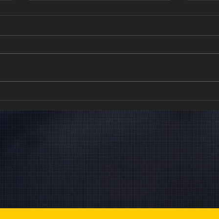
Quand le
La
cerveau sait
pe
ce que les
n'
yeux ne voient
qu
pas.
qu
me