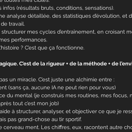
 infos (résultats bruts, conditions, sensations).
ne analyse détaillée, des statistiques d’évolution, et 
de travail.
 à structurer mes cycles d’entraînement, en croisant m
mes performances.
l’histoire ? C’est que ça fonctionne.
agique. C’est de la rigueur + de la méthode + de l’env
 pas un miracle. C’est juste une alchimie entre :
 (sans ça, aucune IA ne peut rien pour vous)
e du mental (je construis mes routines, mes focus, 
après tout c’est mon job)
aide à structurer, analyser, et objectiver ce que je re
is pas grand-chose au tir sportif.
le cerveau ment. Les chiffres, eux, racontent autre ch