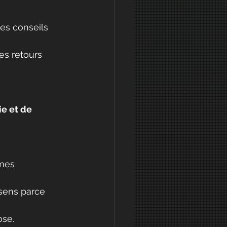
des conseils 
es retours 
ie et de 
mes 
ssens parce 
ose.