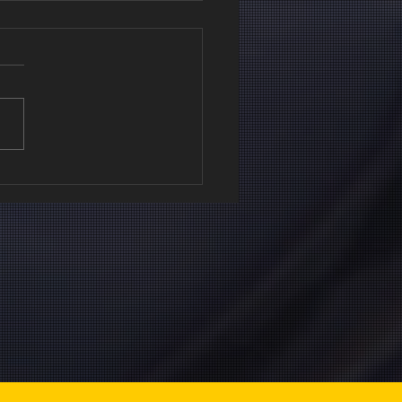
rformance
est pas
'une
estion de
ntal...