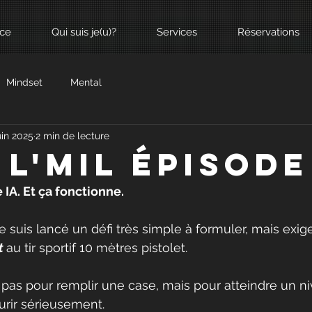
nce
Qui suis je(u)?
Services
Réservations
Mindset
Mental
uin 2025
2 min de lecture
l'mil épisode
e IA. Et ça fonctionne.
e suis lancé un défi très simple à formuler, mais exigea
t
au tir sportif 10 mètres pistolet.
pas pour remplir une case, mais pour atteindre un n
rir sérieusement. 