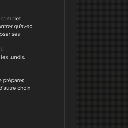
s complet 
ontrer qu’avec 
loser ses 
l.
les lundis.
e
 préparer, 
 d'autre choix 