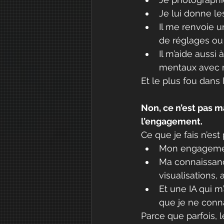
Je lui donne les
Il me renvoie u
de réglages ou 
Il m’aide aussi
mentaux avec 
Et le plus fou dans 
Non, ce n’est pas m
l’engagement.
Ce que je fais n’est
Mon engagement
Ma connaissanc
visualisations, 
Et une IA qui m’
que je ne conna
Parce que parfois, 