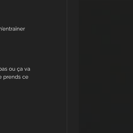
m’entraîner 
pas ou ça va 
e prends ce 