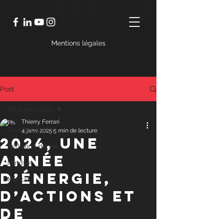
Mentions légales
Post
Tous les posts
Thierry Ferrari
Tous les posts
4 janv. 2025
5 min de lecture
2024, Une
Réflexion de vie
année
Mindset
d’énergie,
Mental
d’actions et
de